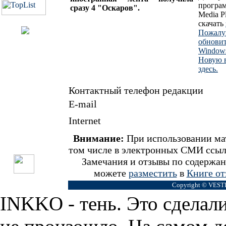
програм
сразу 4 "Оскаров".
Media P
скачать
Пожалу
обнови
Windows
Новую в
здесь.
Контактный телефон редакции
Е-mail
Internet
Внимание:
При использовании мат
том числе в электронных СМИ ссыл
Замечания и отзывы по содержа
можете
разместить
в
Книге от
Copyright © VEST
INKKO - тень. Это сделал