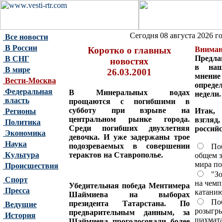
Сегодня 08 августа 2026 го
Все новости
В России
Коротко о главных
Вниман
Предла
В СНГ
новостях
в наш
В мире
26.03.2001
мнени
Вести-Москва
опреде
Федеральная
В Минеральных водах
недели.
власть
прощаются с погибшими в
субботу при взрыве на
Итак,
Регионы
центральном рынке города.
взгляд
Политика
Среди погибших двухлетняя
российс
Экономика
девочка. И уже задержаны трое
Наука
подозреваемых в совершении
Поб
Культура
терактов на Ставрополье.
общем з
мира п
Происшествия
"Зо
Спорт
на чемп
Убедительная победа Ментимера
Пресса
катанию
Шаймиева на выборах
Побе
президента Татарстана. По
Ведущие
розыгр
предварительным данным, за
История
шахмат
Шаймиева проголосовали более