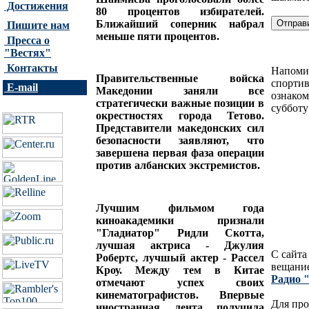
Достижения
80 процентов избирателей.
Ближайший соперник набрал
Пишите нам
меньше пяти процентов.
Пресса о
"Вестях"
Контакты
Напом
Правительственные войска
спорти
E-mail
Македонии заняли все
ознаком
стратегически важные позиции в
субботу
окрестностях города Тетово.
Представители македонских сил
безопасности заявляют, что
завершена первая фаза операции
против албанских экстремистов.
Лучшим фильмом года
киноакадемики признали
"Гладиатор" Ридли Скотта,
лучшая актриса - Джулия
С сайта
Робертс, лучшый актер - Рассел
вещани
Кроу. Между тем в Китае
Радио 
отмечают успех своих
кинематографистов. Впервые
Для про
иностранная лента получила